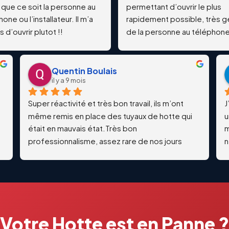
 que ce soit la personne au 
permettant d’ouvrir le plus 
one ou l’installateur. Il m’a 
rapidement possible, très gen
 d’ouvrir plutot !!
de la personne au téléphone 
gars sur le terrain
Quentin Boulais
il y a 9 mois
Super réactivité et très bon travail, ils m’ont 
J
même remis en place des tuyaux de hotte qui 
u
était en mauvais état.Très bon 
m
professionnalisme, assez rare de nos jours
n
t
p
r
Votre Hotte est en Panne ?