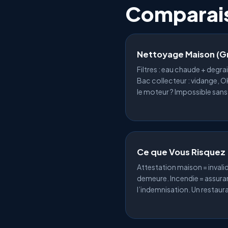
Comparai
Nettoyage Maison (Gr
Filtres : eau chaude + degr
Bac collecteur : vidange, OK.
le moteur ? Impossible san
Ce que Vous Risquez
Attestation maison = invali
demeure. Incendie = assur
l’indemnisation. Un restaur