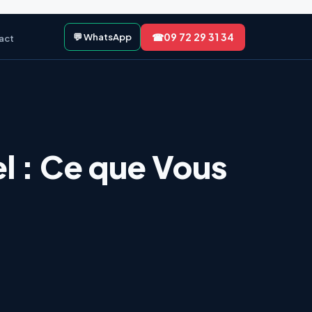
☎
09 72 29 31 34
💬 WhatsApp
act
l : Ce que Vous