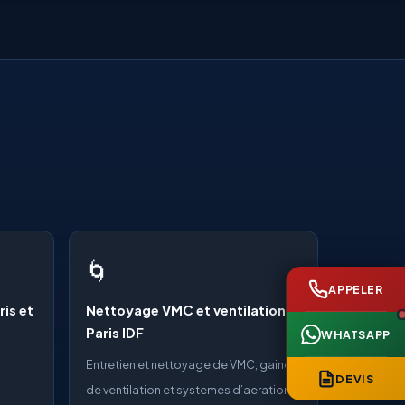
🌀
APPELER
ris et
Nettoyage VMC et ventilation
Paris IDF
WHATSAPP
Entretien et nettoyage de VMC, gaines
DEVIS
de ventilation et systemes d’aeration.