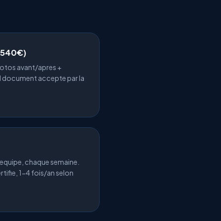
-540€)
hotos avant/apres +
ul document accepte par la
e equipe, chaque semaine.
rtifie, 1-4 fois/an selon