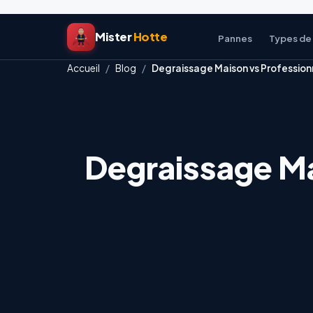
Aller
Mister
Hotte
au
Pannes
Types de
contenu
Accueil
/
Blog
/
Degraissage Maison vs Profession
Degraissage Ma