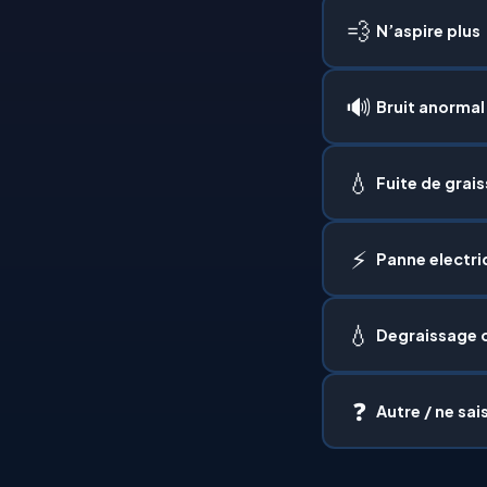
💨
N’aspire plus
🔊
Bruit anormal
💧
Fuite de grai
⚡
Panne electri
💧
Degraissage 
❓
Autre / ne sai