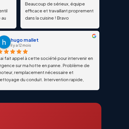
Beaucoup de sérieux, équipe 
til 
efficace et travaillant proprement 
au 
dans la cuisine ! Bravo
hugo mallet
il y a 12 mois
’ai fait appel à cette société pour intervenir en 
rgence sur ma hotte en panne. Problème de 
oteur, remplacement nécessaire et 
ettoyage du conduit. Intervention rapide, 
ravail soigné et qualitatif. Échanges 
rofessionnels et réactifs du début à la fin. Je 
ecommande vivement !