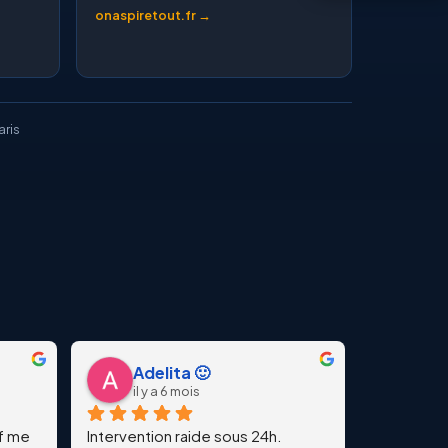
onaspiretout.fr →
aris
Adelita 🙂
il y a 6 mois
f me 
Intervention raide sous 24h. 