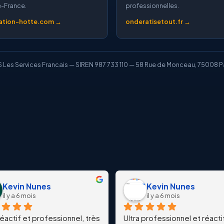
de-France.
professionnelles.
lation-hotte.com →
onderatisetout.fr →
 Les Services Francais — SIREN 987 733 110 — 58 Rue de Monceau, 75008 P
Kevin Nunes
Kevin Nunes
il y a 6 mois
il y a 6 mois
réactif et professionnel, très 
Ultra professionnel et réacti