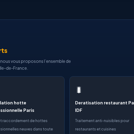
rts
is, nous vous proposons l’ensemble de
 Ile-de-France.
🐛
llation hotte
Deratisation restaurant Pa
ssionnelle Paris
IDF
t raccordement de hottes
Traitement anti-nuisibles pour
sionnelles neuves dans toute
restaurants et cuisines