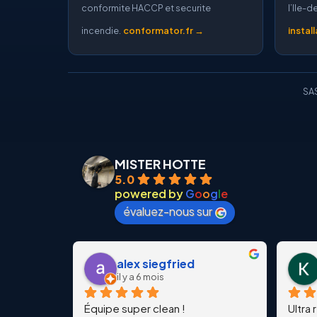
conformite HACCP et securite
l’Ile-
incendie.
conformator.fr →
instal
SAS
MISTER HOTTE
5.0
powered by
G
o
o
g
l
e
évaluez-nous sur
alex siegfried
il y a 6 mois
Équipe super clean !
Ultra 