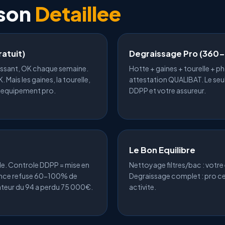
son
Detaillee
atuit)
Degraissage Pro (360
aissant, OK chaque semaine.
Hotte + gaines + tourelle + p
 Mais les gaines, la tourelle,
attestation QUALIBAT
. Le se
s equipement pro.
DDPP et votre assureur.
Le Bon Equilibre
de. Controle DDPP = mise en
Nettoyage filtres/bac : votr
ance refuse 60-100% de
Degraissage complet
: pro ce
ateur du 94 a perdu 75 000€.
activite.