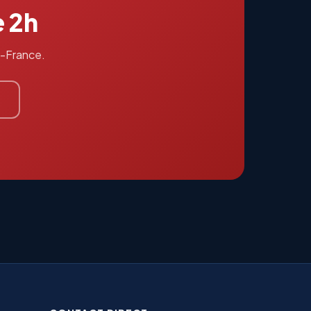
e 2h
de-France.