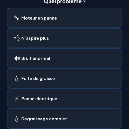
Quel probleme ?
🔧
Moteur en panne
💨
N’aspire plus
🔊
Bruit anormal
💧
Fuite de graisse
⚡
Panne electrique
💧
Degraissage complet