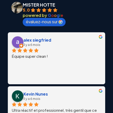
MISTER HOTTE
5.0
powered by
G
o
o
g
l
e
évaluez-nous sur
alex siegfried
il y a 6 mois
Équipe super clean !
Kevin Nunes
il y a 6 mois
Ultra réactif et professionnel, très gentil que ce 