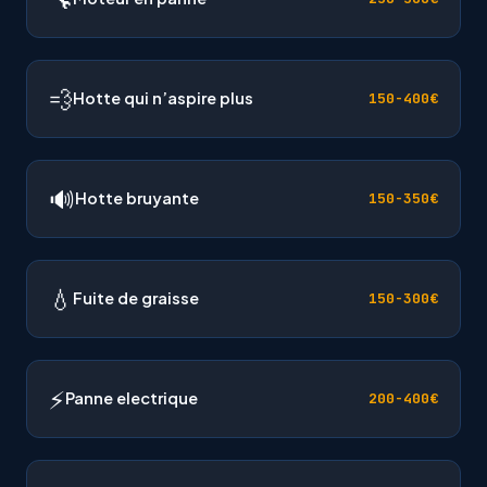
💨
Hotte qui n’aspire plus
150-400€
🔊
Hotte bruyante
150-350€
💧
Fuite de graisse
150-300€
⚡
Panne electrique
200-400€