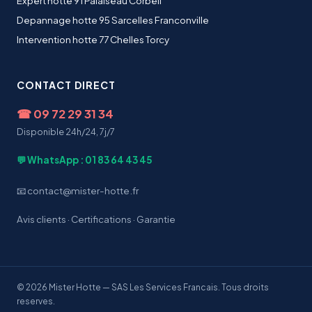
Expert hotte 91 Palaiseau Corbeil
Depannage hotte 95 Sarcelles Franconville
Intervention hotte 77 Chelles Torcy
CONTACT DIRECT
☎
09 72 29 31 34
Disponible 24h/24, 7j/7
💬 WhatsApp : 01 83 64 43 45
📧 contact@mister-hotte.fr
Avis clients
·
Certifications
·
Garantie
© 2026 Mister Hotte — SAS Les Services Francais. Tous droits
reserves.