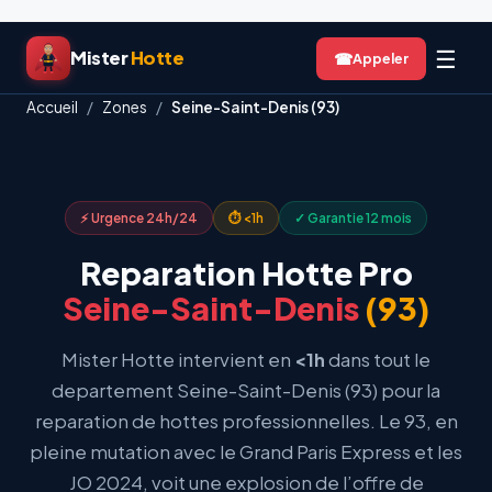
Aller
☰
Mister
Hotte
☎
au
contenu
Accueil
/
Zones
/
Seine-Saint-Denis (93)
⚡ Urgence 24h/24
⏱ <1h
✓ Garantie 12 mois
Reparation Hotte Pro
Seine-Saint-Denis
(93)
Mister Hotte intervient en
<1h
dans tout le
departement Seine-Saint-Denis (93) pour la
reparation de hottes professionnelles. Le 93, en
pleine mutation avec le Grand Paris Express et les
JO 2024, voit une explosion de l’offre de