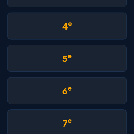
e
4
e
5
e
6
e
7