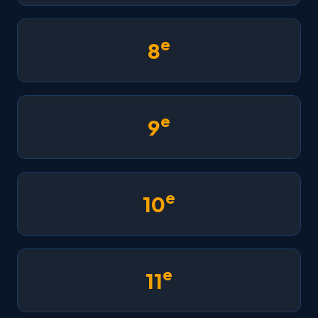
e
8
e
9
e
10
e
11