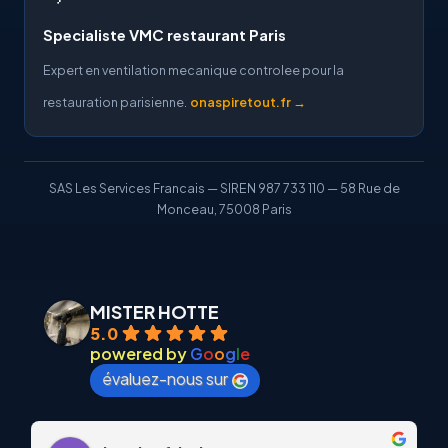
Specialiste VMC restaurant Paris
Expert en ventilation mecanique controlee pour la
restauration parisienne.
onaspiretout.fr →
SAS Les Services Francais — SIREN 987 733 110 — 58 Rue de
Monceau, 75008 Paris
MISTER HOTTE
5.0
powered by
G
o
o
g
l
e
évaluez-nous sur