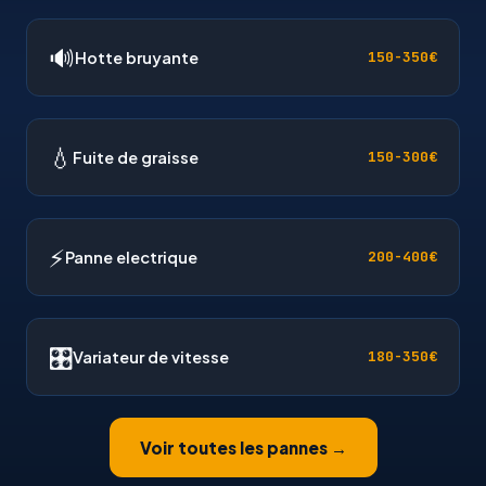
🔊
Hotte bruyante
150-350€
💧
Fuite de graisse
150-300€
⚡
Panne electrique
200-400€
🎛
Variateur de vitesse
180-350€
Voir toutes les pannes →