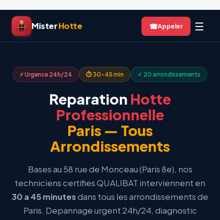
Aller
☰
Mister
Hotte
☎
au
contenu
⚡ Urgence 24h/24
⏱ 30-45 min
✓ 20 arrondissements
Reparation
Hotte
Professionnelle
Paris — Tous
Arrondissements
Bases au 58 rue de Monceau (Paris 8e), nos
techniciens certifies QUALIBAT interviennent en
30 a 45 minutes
dans tous les arrondissements de
Paris. Depannage urgent 24h/24, diagnostic