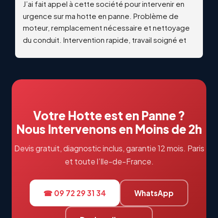
J’ai fait appel à cette société pour intervenir en 
urgence sur ma hotte en panne. Problème de 
moteur, remplacement nécessaire et nettoyage 
du conduit. Intervention rapide, travail soigné et 
qualitatif. Échanges professionnels et réactifs du 
début à la fin. Je recommande vivement !
Votre Hotte est en Panne ?
Nous Intervenons en Moins de 2h
Devis gratuit, diagnostic inclus, garantie 12 mois. Paris
et toute l’Ile-de-France.
☎ 09 72 29 31 34
WhatsApp