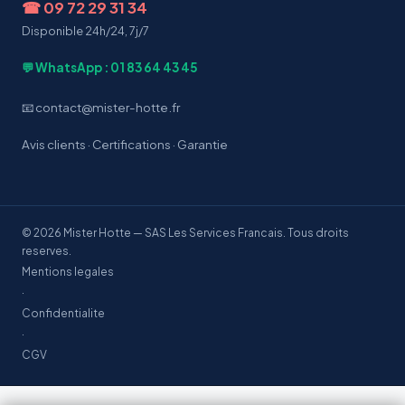
☎
09 72 29 31 34
Disponible 24h/24, 7j/7
💬 WhatsApp : 01 83 64 43 45
📧 contact@mister-hotte.fr
Avis clients
·
Certifications
·
Garantie
© 2026 Mister Hotte — SAS Les Services Francais. Tous droits
reserves.
Mentions legales
·
Confidentialite
·
CGV