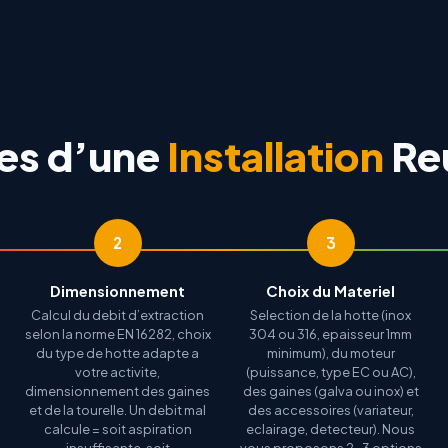
pes d’une
Installation
Re
2
3
Dimensionnement
Choix du Materiel
Calcul du debit d’extraction
Selection de la hotte (inox
selon la norme EN 16282, choix
304 ou 316, epaisseur 1mm
du type de hotte adapte a
minimum), du moteur
votre activite,
(puissance, type EC ou AC),
dimensionnement des gaines
des gaines (galva ou inox) et
et de la tourelle. Un debit mal
des accessoires (variateur,
calcule = soit aspiration
eclairage, detecteur). Nous