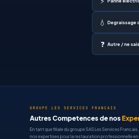
⚡
Panne electri
💧
Degraissage 
❓
Autre / ne sai
GROUPE LES SERVICES FRANCAIS
Autres Competences de nos
Expe
En tant que filiale du groupe SAS Les Services Franca
nos expertises pour la restauration professionnelle en