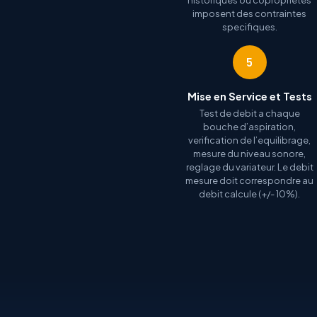
historiques ou coproprietes
imposent des contraintes
specifiques.
5
Mise en Service et Tests
Test de debit a chaque
bouche d’aspiration,
verification de l’equilibrage,
mesure du niveau sonore,
reglage du variateur. Le debit
mesure doit correspondre au
debit calcule (+/- 10%).