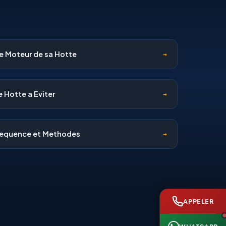
e Moteur de sa Hotte
→
e Hotte a Eviter
→
Frequence et Methodes
→
APPELER