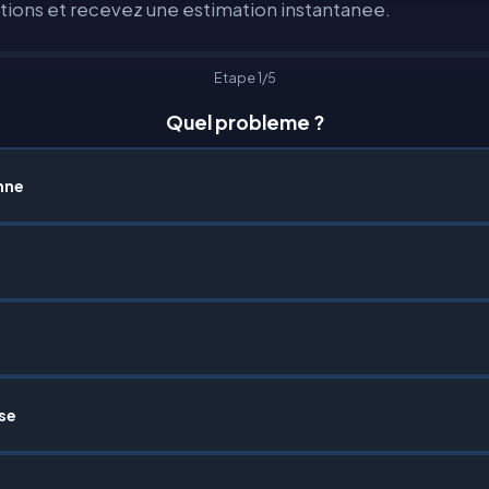
ions et recevez une estimation instantanee.
Etape 1/5
Quel probleme ?
nne
sse