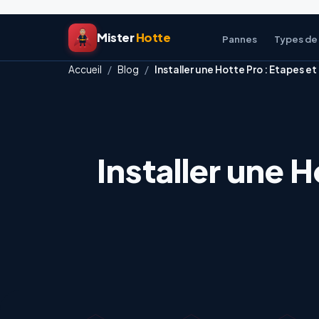
Aller
Mister
Hotte
au
Pannes
Types de
contenu
Accueil
/
Blog
/
Installer une Hotte Pro : Etapes 
Installer une 