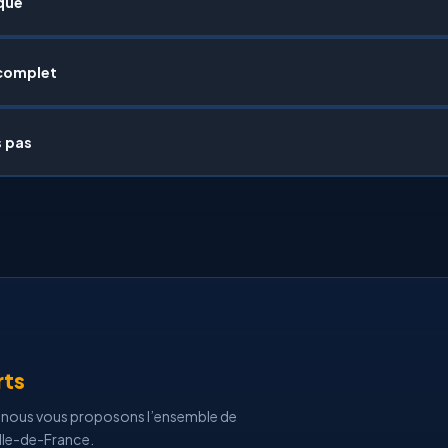
que
complet
s pas
rts
is, nous vous proposons l’ensemble de
 Ile-de-France.