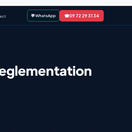
☎
09 72 29 31 34
💬 WhatsApp
act
 Reglementation