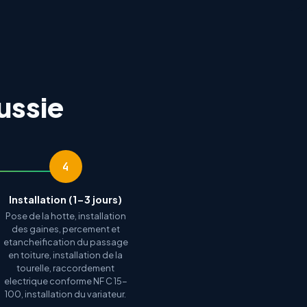
ussie
4
Installation (1-3 jours)
Pose de la hotte, installation
des gaines, percement et
etancheification du passage
en toiture, installation de la
tourelle, raccordement
electrique conforme NF C 15-
100, installation du variateur.