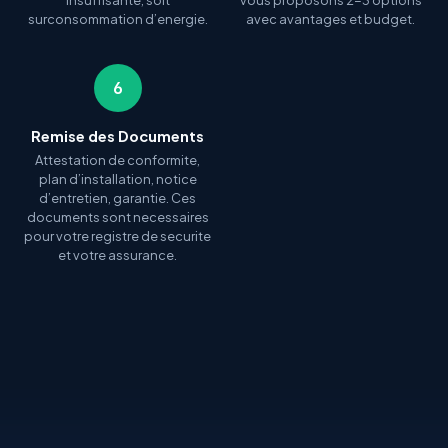
insuffisante, soit
vous proposons 2-3 options
surconsommation d’energie.
avec avantages et budget.
6
Remise des Documents
Attestation de conformite,
plan d’installation, notice
d’entretien, garantie. Ces
documents sont necessaires
pour votre registre de securite
et votre assurance.