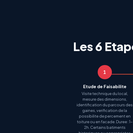
Les 6 Eta
1
Etude de Faisabilite
Visite technique du local,
mesure des dimensions,
identification du parcours des
gaines, verification de la
possibilite de percement en
toiture ou en facade. Duree : 1-
2h. Certains batiments