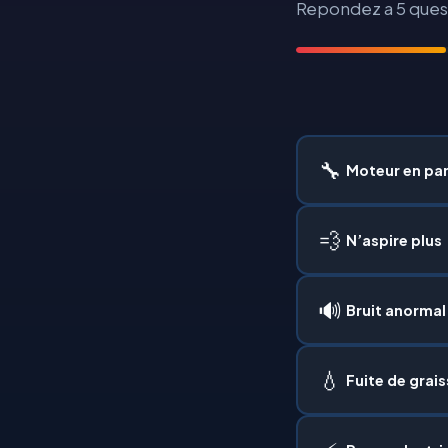
Repondez a 5 quest
🔧
Moteur en pa
💨
N’aspire plus
🔊
Bruit anormal
💧
Fuite de grai