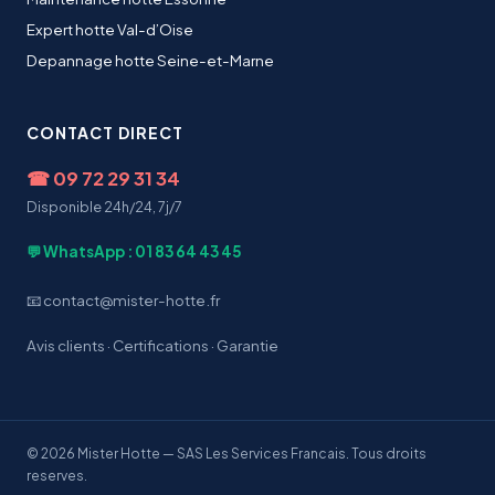
Expert hotte Val-d’Oise
Depannage hotte Seine-et-Marne
CONTACT DIRECT
☎
09 72 29 31 34
Disponible 24h/24, 7j/7
💬 WhatsApp : 01 83 64 43 45
📧 contact@mister-hotte.fr
Avis clients
·
Certifications
·
Garantie
© 2026 Mister Hotte — SAS Les Services Francais. Tous droits
reserves.