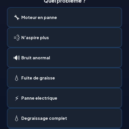
Quel probleme ?
🔧
Moteur en panne
💨
N’aspire plus
🔊
Bruit anormal
💧
Fuite de graisse
⚡
Panne electrique
💧
Degraissage complet