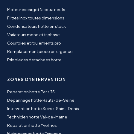
Moteur escargot Nicotra neufs
Filtres inox toutes dimensions
Condensateurs hotte en stock
Variateurs mono et triphase
Courroies et roulements pro
Remplacement piece en urgence
Prix pieces detachees hotte
ZONES D’INTERVENTION
Reparation hotte Paris 75
Depannage hotte Hauts-de-Seine
Intervention hotte Seine-Saint-Denis
Technicien hotte Val-de-Marne
Reparation hotte Yvelines
Maintenance hotte Essonne