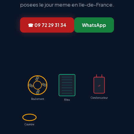
posees le jour meme en Ile-de-France.
☎ 09 72 29 31 34
WhatsApp
µF
Condensateur
Roulement
Filtre
Courroie