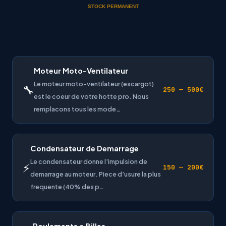
STOCK PERMANENT
Moteur Moto-Ventilateur
Le moteur moto-ventilateur (escargot)
🔧
250 — 500€
est le coeur de votre hotte pro. Nous
remplacons tous les mode…
Condensateur de Demarrage
Le condensateur donne l’impulsion de
⚡
150 — 200€
demarrage au moteur. Piece d’usure la plus
frequente (40% des p…
Roulements a Billes