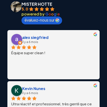
MISTER HOTTE
5.0
powered by
G
o
o
g
l
e
évaluez-nous sur
alex siegfried
il y a 6 mois
Équipe super clean !
Kevin Nunes
il y a 6 mois
Ultra réactif et professionnel, très gentil que ce 