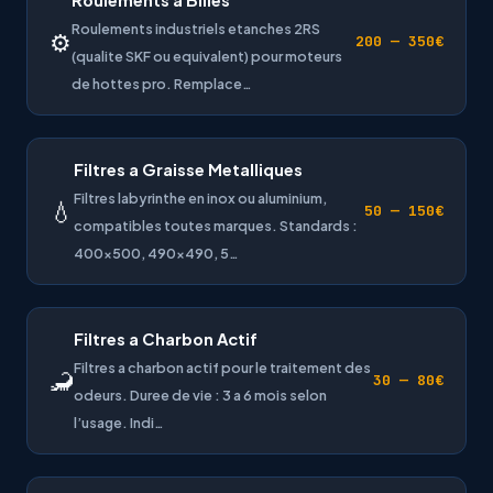
Roulements industriels etanches 2RS
⚙
200 — 350€
(qualite SKF ou equivalent) pour moteurs
de hottes pro. Remplace…
Filtres a Graisse Metalliques
Filtres labyrinthe en inox ou aluminium,
💧
50 — 150€
compatibles toutes marques. Standards :
400×500, 490×490, 5…
Filtres a Charbon Actif
Filtres a charbon actif pour le traitement des
🦂
30 — 80€
odeurs. Duree de vie : 3 a 6 mois selon
l’usage. Indi…