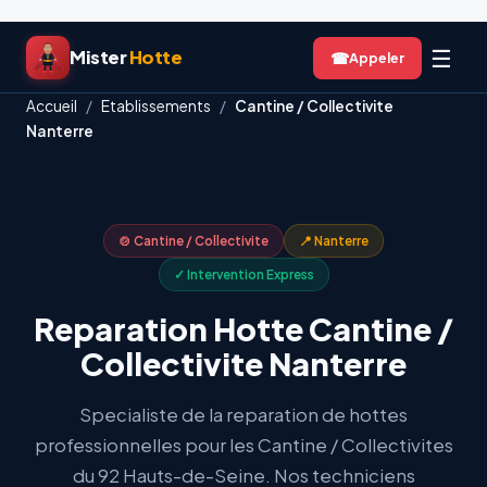
Aller
☰
Mister
Hotte
☎
au
contenu
Accueil
/
Etablissements
/
Cantine / Collectivite
Nanterre
🍲 Cantine / Collectivite
📍 Nanterre
✓ Intervention Express
Reparation Hotte Cantine /
Collectivite Nanterre
Specialiste de la reparation de hottes
professionnelles pour les Cantine / Collectivites
du 92 Hauts-de-Seine. Nos techniciens