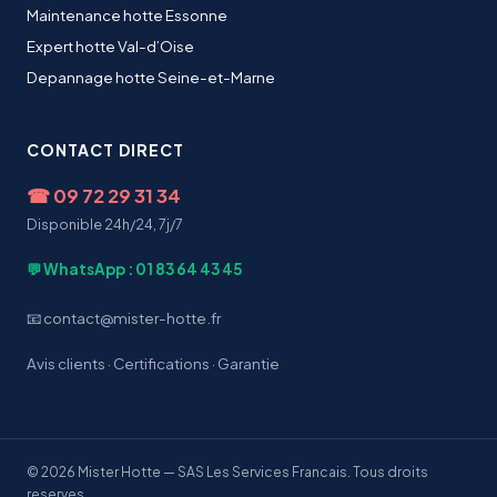
Maintenance hotte Essonne
Expert hotte Val-d’Oise
Depannage hotte Seine-et-Marne
CONTACT DIRECT
☎
09 72 29 31 34
Disponible 24h/24, 7j/7
💬 WhatsApp : 01 83 64 43 45
📧 contact@mister-hotte.fr
Avis clients
·
Certifications
·
Garantie
© 2026 Mister Hotte — SAS Les Services Francais. Tous droits
reserves.