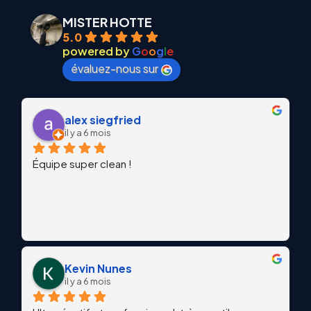
MISTER HOTTE
5.0
powered by
G
o
o
g
l
e
évaluez-nous sur
alex siegfried
il y a 6 mois
Équipe super clean !
Kevin Nunes
il y a 6 mois