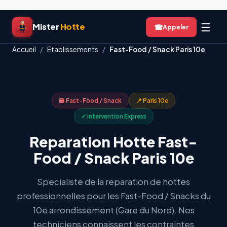
Aller
☰
Mister
Hotte
☎
au
contenu
Accueil
/
Etablissements
/
Fast-Food / Snack Paris 10e
🍔 Fast-Food / Snack
📍 Paris 10e
✓ Intervention Express
Reparation Hotte Fast-
Food / Snack Paris 10e
Specialiste de la reparation de hottes
professionnelles pour les Fast-Food / Snacks du
10e arrondissement (Gare du Nord). Nos
techniciens connaissent les contraintes