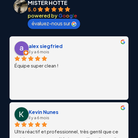
MISTER HOTTE
5.0
powered by
G
o
o
g
l
e
évaluez-nous sur
alex siegfried
il y a 6 mois
Équipe super clean !
Kevin Nunes
il y a 6 mois
Ultra réactif et professionnel, très gentil que ce 