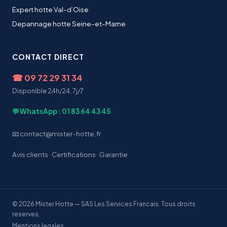
Expert hotte Val-d’Oise
Depannage hotte Seine-et-Marne
CONTACT DIRECT
☎
09 72 29 31 34
Disponible 24h/24, 7j/7
💬 WhatsApp : 01 83 64 43 45
📧 contact@mister-hotte.fr
Avis clients
·
Certifications
·
Garantie
© 2026 Mister Hotte — SAS Les Services Francais. Tous droits
reserves.
Mentions legales