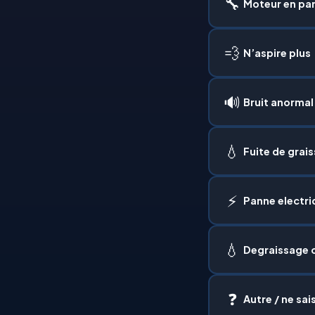
🔧
Moteur en pa
💨
N’aspire plus
🔊
Bruit anormal
💧
Fuite de grai
⚡
Panne electri
💧
Degraissage 
❓
Autre / ne sai