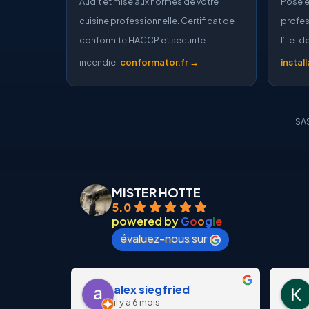
Audit et mise aux normes de votre
Pose e
cuisine professionnelle. Certificat de
profes
conformite HACCP et securite
l’Ile-
incendie.
conformator.fr →
instal
SAS
MISTER HOTTE
5.0
powered by
G
o
o
g
l
e
évaluez-nous sur
alex siegfried
il y a 6 mois