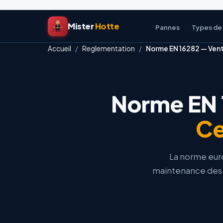
Aller
Mister
Hotte
au
Pannes
Types de
contenu
Accueil
/
Reglementation
/
Norme EN 16282 — Venti
Norme EN 1
Ce
La norme euro
maintenance des s