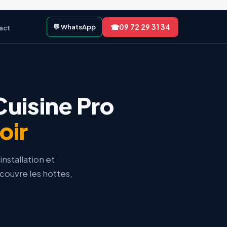
☎
09 72 29 31 34
💬 WhatsApp
act
Cuisine Pro
oir
nstallation et
couvre les hottes,