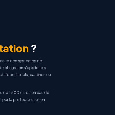
tation
?
enance des systemes de
tte obligation s’applique a
ast-food, hotels, cantines ou
s de 1 500 euros en cas de
 par la prefecture, et en