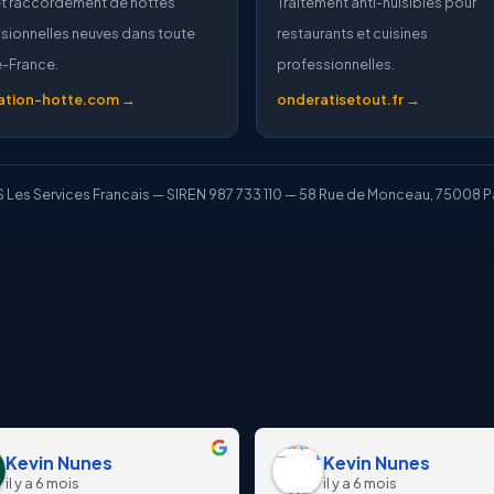
t raccordement de hottes
Traitement anti-nuisibles pour
sionnelles neuves dans toute
restaurants et cuisines
de-France.
professionnelles.
lation-hotte.com →
onderatisetout.fr →
 Les Services Francais — SIREN 987 733 110 — 58 Rue de Monceau, 75008 P
Kevin Nunes
Kevin Nunes
il y a 6 mois
il y a 6 mois