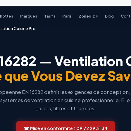
 hottes
Marques
Tarifs
Paris
Zones IDF
Blog
Cont
lation Cuisine Pro
6282 — Ventilation 
 que Vous Devez Sav
peenne EN 16282 definit les exigences de conception, i
ystemes de ventilation en cuisine professionnelle. Elle 
gaines, filtres et tourelles.
☎ Mise en conformite : 09 72 29 31 34