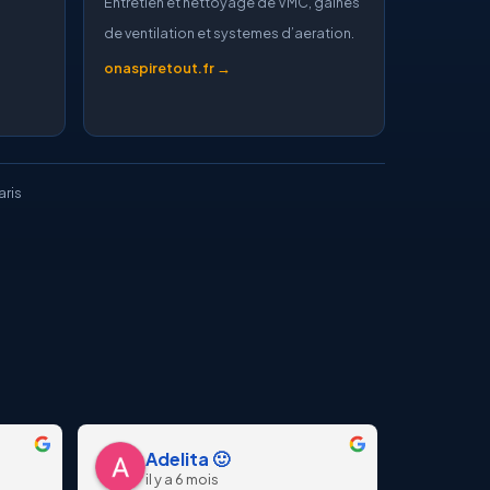
Entretien et nettoyage de VMC, gaines
de ventilation et systemes d’aeration.
onaspiretout.fr →
aris
Adelita 🙂
il y a 6 mois