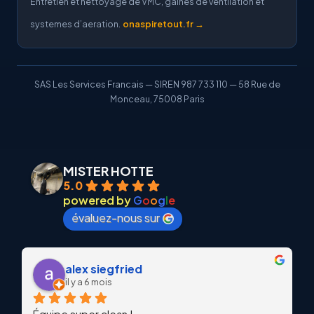
Entretien et nettoyage de VMC, gaines de ventilation et
systemes d’aeration.
onaspiretout.fr →
SAS Les Services Francais — SIREN 987 733 110 — 58 Rue de
Monceau, 75008 Paris
MISTER HOTTE
5.0
powered by
G
o
o
g
l
e
évaluez-nous sur
alex siegfried
il y a 6 mois
Équipe super clean !