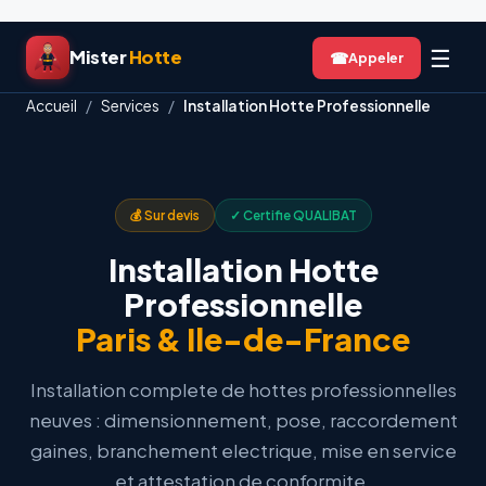
Aller
☰
Mister
Hotte
☎
au
contenu
Accueil
/
Services
/
Installation Hotte Professionnelle
💰 Sur devis
✓ Certifie QUALIBAT
Installation Hotte
Professionnelle
Paris & Ile-de-France
Installation complete de hottes professionnelles
neuves : dimensionnement, pose, raccordement
gaines, branchement electrique, mise en service
et attestation de conformite.