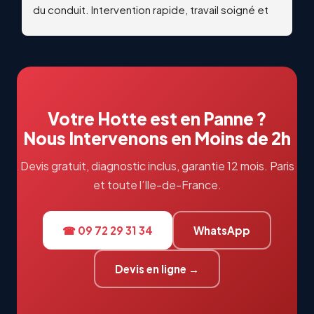
du conduit. Intervention rapide, travail soigné et 
qualitatif. Échanges professionnels et réactifs du 
début à la fin. Je recommande vivement !
Votre Hotte est en Panne ?
Nous Intervenons en Moins de 2h
Devis gratuit, diagnostic inclus, garantie 12 mois. Paris
et toute l’Ile-de-France.
☎ 09 72 29 31 34
WhatsApp
Devis en ligne →