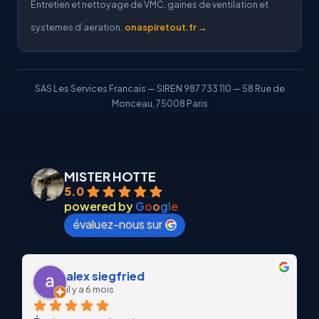
Entretien et nettoyage de VMC, gaines de ventilation et
systemes d’aeration.
onaspiretout.fr →
SAS Les Services Francais — SIREN 987 733 110 — 58 Rue de
Monceau, 75008 Paris
MISTER HOTTE
5.0
powered by
G
o
o
g
l
e
évaluez-nous sur
alex siegfried
il y a 6 mois