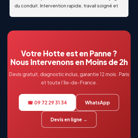
du conduit. Intervention rapide, travail soigné et 
qualitatif. Échanges professionnels et réactifs du 
début à la fin. Je recommande vivement !
Votre Hotte est en Panne ?
Nous Intervenons en Moins de 2h
Devis gratuit, diagnostic inclus, garantie 12 mois. Paris
et toute l’Ile-de-France.
☎ 09 72 29 31 34
WhatsApp
Devis en ligne →