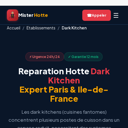
Aller
☰
Mister
Hotte
☎
au
contenu
Accueil
/
Etablissements
/
Dark Kitchen
⚡ Urgence 24h/24
✓ Garantie 12 mois
Reparation Hotte
Dark
Kitchen
Expert Paris & Ile-de-
France
Les dark kitchens (cuisines fantomes)
concentrent plusieurs postes de cuisson dans un
espace reduit, necessitant des systemes