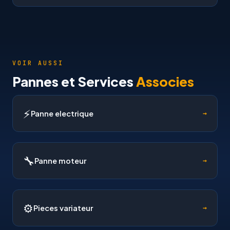
Non, le variateur doit etre adapte a la puissance du
moteur (en Watts ou Amperes). Nos techniciens
selectionnent le modele exactement adapte.
Nous disposons de variateurs de 300W a 5kW en
VOIR AUSSI
stock.
Pannes et Services
Associes
⚡
Panne electrique
→
🔧
Panne moteur
→
⚙
Pieces variateur
→