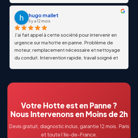
hugo mallet
il y a 12 mois
J’ai fait appel à cette société pour intervenir en 
urgence sur ma hotte en panne. Problème de 
moteur, remplacement nécessaire et nettoyage 
du conduit. Intervention rapide, travail soigné et 
qualitatif. Échanges professionnels et réactifs du 
début à la fin. Je recommande vivement !
Votre Hotte est en Panne ?
Nous Intervenons en Moins de 2h
Devis gratuit, diagnostic inclus, garantie 12 mois. Paris
et toute l’Ile-de-France.