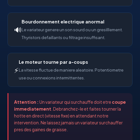
Bourdonnement electrique anormal
🔊
Le variateur genere un son sourd ou un gresilllement.
Thyristors defaillants ou filtrage insuffisant.
Le moteur tourne par a-coups
⚡
La vitesse fluctue de maniere aleatoire. Potentiometre
use ou connexions intermittentes.
Attention :
Un variateur qui surchauffe doit etre
coupe
immediatement
. Debranchez-le et faites tourner la
hotte en direct (vitesse fixe) en attendant notre
intervention. Ne laissez jamais un variateur surchauffer
pres des gaines de graisse.