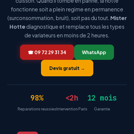
cuisson. Quand il tombe en panne, la hotte
fonctionne soit a plein regime en permanence
(surconsommation, bruit), soit pas du tout.
Mister
Hotte
diagnostique et remplace tous les types
de variateurs en moins de 2 heures.
☎ 09 72 29 31 34
WhatsApp
Devis gratuit →
98%
<2h
12 mois
Reparations reussies
Intervention Paris
Garantie