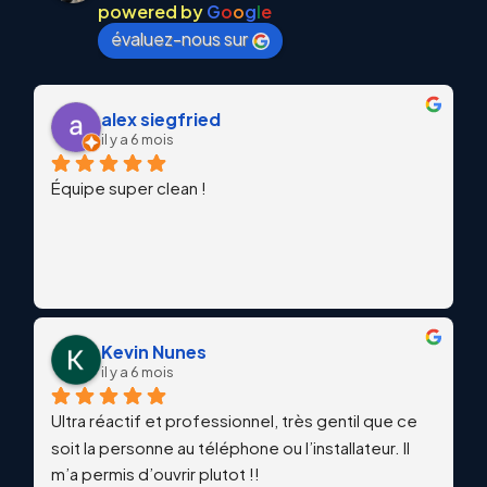
powered by
G
o
o
g
l
e
évaluez-nous sur
alex siegfried
il y a 6 mois
Équipe super clean !
Kevin Nunes
il y a 6 mois
Ultra réactif et professionnel, très gentil que ce 
soit la personne au téléphone ou l’installateur. Il 
m’a permis d’ouvrir plutot !!