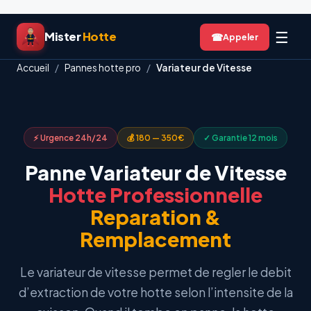
Aller
☰
Mister
Hotte
☎
au
contenu
Accueil
/
Pannes hotte pro
/
Variateur de Vitesse
⚡ Urgence 24h/24
💰 180 — 350€
✓ Garantie 12 mois
Panne Variateur de Vitesse
Hotte Professionnelle
Reparation &
Remplacement
Le variateur de vitesse permet de regler le debit
d’extraction de votre hotte selon l’intensite de la