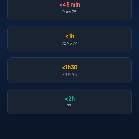
<45 min
Paris 75
<1h
92 93 94
<1h30
78 91 95
<2h
77