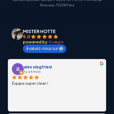
Monceau, 75008 Paris
MISTER HOTTE
5.0
powered by
G
o
o
g
l
e
évaluez-nous sur
alex siegfried
il y a 6 mois
Équipe super clean !