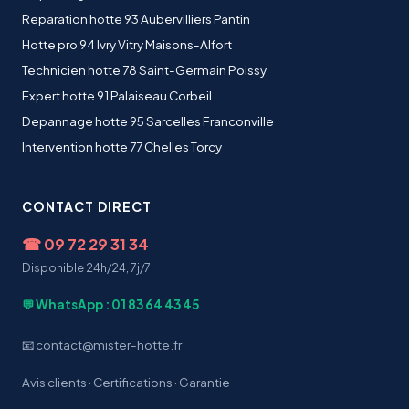
Reparation hotte 93 Aubervilliers Pantin
Hotte pro 94 Ivry Vitry Maisons-Alfort
Technicien hotte 78 Saint-Germain Poissy
Expert hotte 91 Palaiseau Corbeil
Depannage hotte 95 Sarcelles Franconville
Intervention hotte 77 Chelles Torcy
CONTACT DIRECT
☎
09 72 29 31 34
Disponible 24h/24, 7j/7
💬 WhatsApp : 01 83 64 43 45
📧 contact@mister-hotte.fr
Avis clients
·
Certifications
·
Garantie