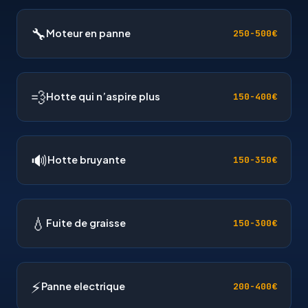
🔧
Moteur en panne
250-500€
💨
Hotte qui n’aspire plus
150-400€
🔊
Hotte bruyante
150-350€
💧
Fuite de graisse
150-300€
⚡
Panne electrique
200-400€