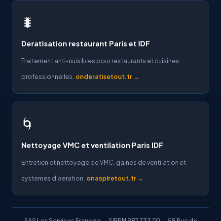
🐛
Deratisation restaurant Paris et IDF
Traitement anti-nuisibles pour restaurants et cuisines
professionnelles.
onderatisetout.fr →
🌀
Nettoyage VMC et ventilation Paris IDF
Entretien et nettoyage de VMC, gaines de ventilation et
systemes d’aeration.
onaspiretout.fr →
SAS Les Services Francais — SIREN 987 733 110 — 58 Rue de