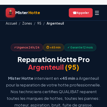
Aller
☰
Mister
Hotte
☎
au
contenu
Accueil
/
Zones
/
95
/
Argenteuil
⚡ Urgence 24h/24
⏱ <45 min
✓ Garantie 12 mois
Reparation Hotte Pro
Argenteuil
(95)
Mister Hotte
intervient en
<45 min
a Argenteuil
pour la reparation de votre hotte professionnelle.
Nos techniciens certifies QUALIBAT reparent
toutes les marques de hottes, toutes les pannes :
moteur, aspiration, bruit, fuite de graisse,