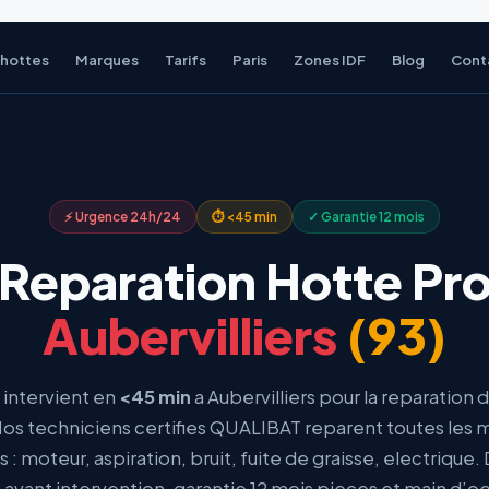
 hottes
Marques
Tarifs
Paris
Zones IDF
Blog
Cont
⚡ Urgence 24h/24
⏱ <45 min
✓ Garantie 12 mois
Reparation Hotte Pr
Aubervilliers
(93)
intervient en
<45 min
a Aubervilliers pour la reparation 
Nos techniciens certifies QUALIBAT reparent toutes les 
 : moteur, aspiration, bruit, fuite de graisse, electrique. 
 avant intervention, garantie 12 mois pieces et main d’o