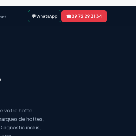
☎
09 72 29 31 34
💬 WhatsApp
act
o
de votre hotte
marques de hottes,
Diagnostic inclus,
euvre.