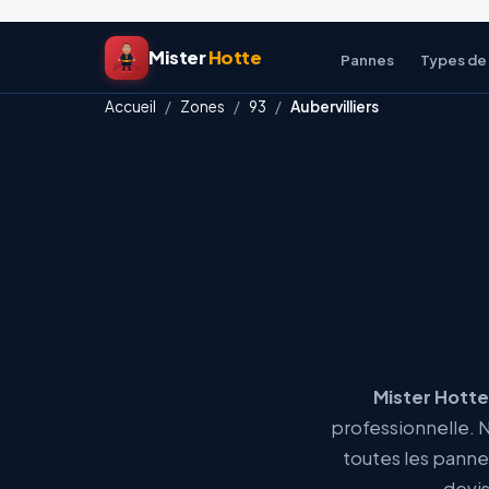
Aller
Mister
Hotte
au
Pannes
Types de
contenu
Accueil
/
Zones
/
93
/
Aubervilliers
Mister Hotte
professionnelle. 
toutes les pannes
devis