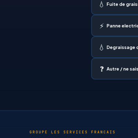
💧
Fuite de grai
⚡
Panne electri
💧
Degraissage 
❓
Autre / ne sai
GROUPE LES SERVICES FRANCAIS