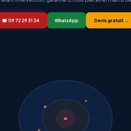
☎ 09 72 29 31 34
WhatsApp
Devis gratuit →
QG