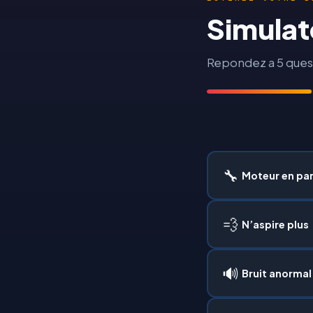
Simulat
Repondez a 5 quest
🔧
Moteur en pa
💨
N’aspire plus
🔊
Bruit anormal