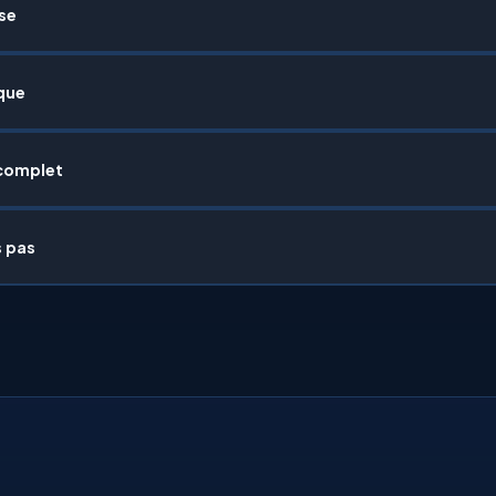
sse
que
complet
s pas