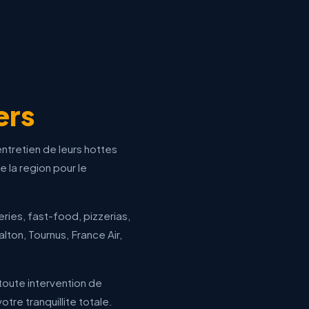
ers
entretien de leurs hottes
e la region pour le
ries, fast-food, pizzerias,
lton, Tournus, France Air,
 toute intervention de
tre tranquillite totale.