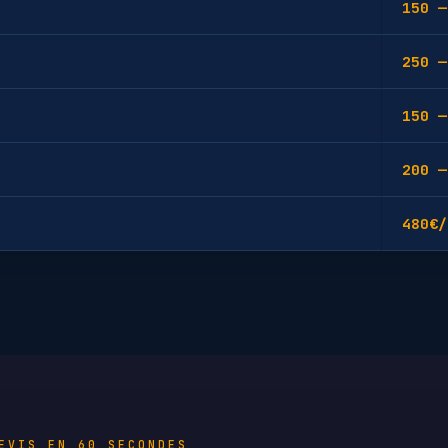
150 —
250 —
150 —
200 —
480€/
EVIS EN 60 SECONDES