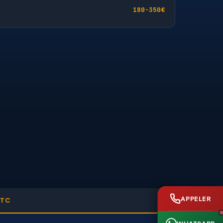
180-350€
APPELER
TTC