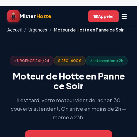
Aller
☰
Mister
Hotte
☎
au
contenu
Accueil
/
Urgences
/
Moteur de Hotte en Panne ce Soir
⚡ URGENCE 24h/24
$ 250-600€
✓ Intervention < 2h
Moteur de Hotte en Panne
ce Soir
Il est tard, votre moteur vient de lacher, 30
couverts attendent. On arrive en moins de 2h —
meme a 23h.