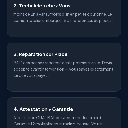
2. Technicien chez Vous
Moins de 2h a
Paris
, moins d’1h en
petite couronne
. Le
camion-atelier embarque 150+
references
de pieces.
3. Reparation sur Place
94% des pannes reparees des la premiere visite. Devis
accepte avant intervention — vous savez exactement
ce que vous payez.
4. Attestation + Garantie
Attestation QUALIBAT
delivree immediatement.
Garantie 12 mois
pieces et main d’oeuvre. Votre