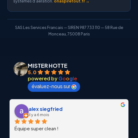
systemes d’aeration.
onaspiretout.fr →
SAS Les Services Francais — SIREN 987 733 110 — 58 Rue de
Monceau, 75008 Paris
MISTER HOTTE
5.0
powered by
G
o
o
g
l
e
évaluez-nous sur
alex siegfried
il y a 6 mois
Équipe super clean !