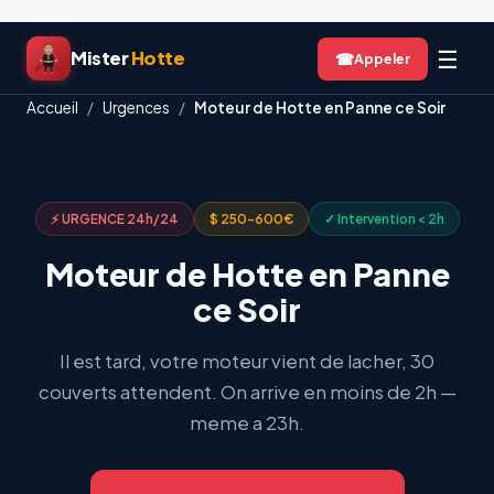
Aller
☰
Mister
Hotte
☎
au
contenu
Accueil
/
Urgences
/
Moteur de Hotte en Panne ce Soir
⚡ URGENCE 24h/24
$ 250-600€
✓ Intervention < 2h
Moteur de Hotte en Panne
ce Soir
Il est tard, votre moteur vient de lacher, 30
couverts attendent. On arrive en moins de 2h —
meme a 23h.