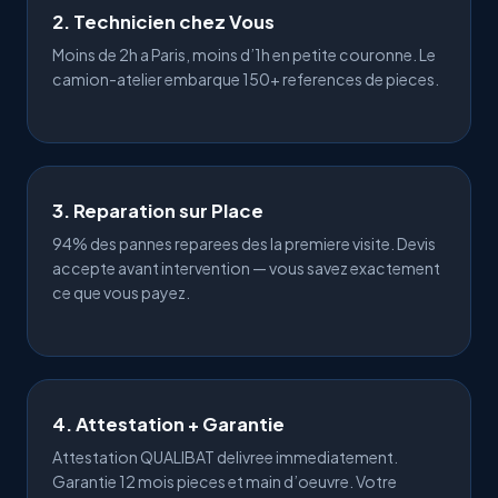
2. Technicien chez Vous
Moins de 2h a
Paris
, moins d’1h en
petite couronne
. Le
camion-atelier embarque 150+
references
de pieces.
3. Reparation sur Place
94% des pannes reparees des la premiere visite. Devis
accepte avant intervention — vous savez exactement
ce que vous payez.
4. Attestation + Garantie
Attestation QUALIBAT
delivree immediatement.
Garantie 12 mois
pieces et main d’oeuvre. Votre