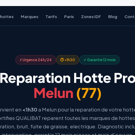
 hottes
Marques
Tarifs
Paris
Zones IDF
Blog
Cont
⚡ Urgence 24h/24
⏱ <1h30
✓ Garantie 12 mois
Reparation Hotte Pr
Melun
(77)
rvient en
<1h30
a Melun pour la reparation de votre hott
rtifies QUALIBAT reparent toutes les marques de hottes
ration, bruit, fuite de graisse, electrique. Diagnostic incl
intervention, garantie 12 mois pieces et main d’oeuvre.