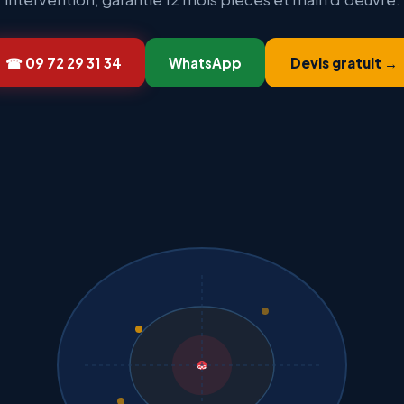
☎ 09 72 29 31 34
WhatsApp
Devis gratuit →
QG