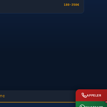
180-350€
APPELER
TTC