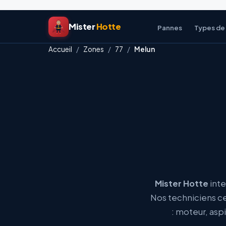
Aller
Mister
Hotte
au
Pannes
Types de
contenu
Accueil
/
Zones
/
77
/
Melun
Mister Hotte
inte
Nos techniciens ce
: moteur, aspi