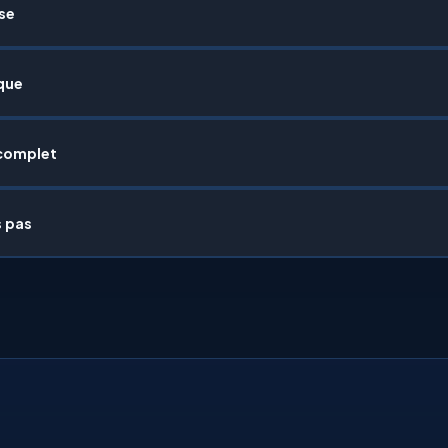
sse
que
complet
s pas