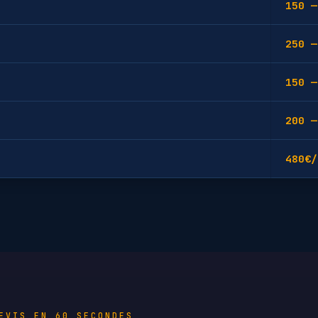
150 —
250 —
150 —
200 —
480€/
EVIS EN 60 SECONDES