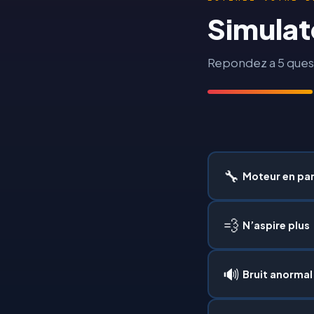
Simulat
Repondez a 5 quest
🔧
Moteur en pa
💨
N’aspire plus
🔊
Bruit anormal