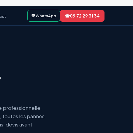
☎
09 72 29 31 34
💬 WhatsApp
act
o
e professionnelle.
, toutes les pannes
us, devis avant