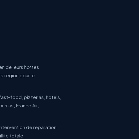
ien de leurs hottes
la region pour le
ast-food, pizzerias, hotels,
ournus, France Air,
intervention de reparation.
lite totale.