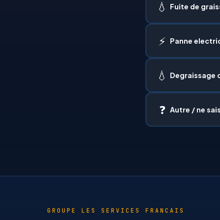
💧
Fuite de grai
⚡
Panne electri
💧
Degraissage 
❓
Autre / ne sai
GROUPE LES SERVICES FRANCAIS