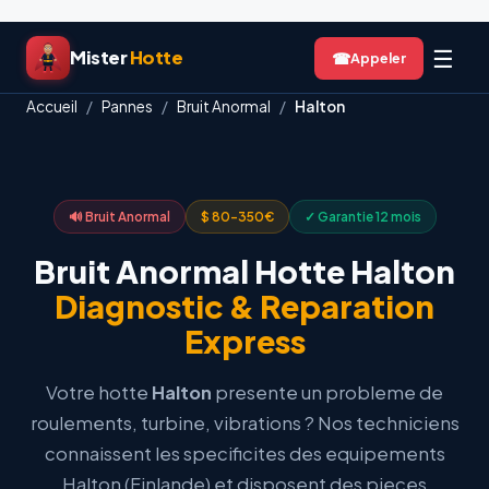
Aller
☰
Mister
Hotte
☎
au
contenu
Accueil
/
Pannes
/
Bruit Anormal
/
Halton
🔊 Bruit Anormal
$ 80-350€
✓ Garantie 12 mois
Bruit Anormal Hotte Halton
Diagnostic & Reparation
Express
Votre hotte
Halton
presente un probleme de
roulements, turbine, vibrations ? Nos techniciens
connaissent les specificites des equipements
Halton (Finlande) et disposent des
pieces