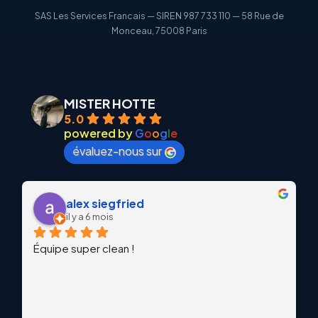
SAS Les Services Francais — SIREN 987 733 110 — 58 Rue de
Monceau, 75008 Paris
MISTER HOTTE
5.0
powered by
G
o
o
g
l
e
évaluez-nous sur
alex siegfried
il y a 6 mois
Équipe super clean !