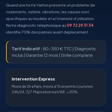
Quand une hotte Halton presente un probleme de
roulements, turbine, vibrations, les causes sont
specifiques au modele et a l’intensite d’utilisation.
Notre diagnostic telephonique au
09 72 29 31 34
identifie 70% des pannes avant deplacement.
Tarif indicatif :
80-350 € TTC | Diagnostic
inclus |
Garantie 12 mois
|
Grille complete
Intervention Express
Moins de 2h a
Paris
, moins d’1h en
petite couronne
.
24h/24, 7j/7. Majoration nuit/WE : +20%.