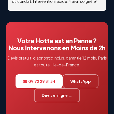
du conduit. Intervention rapide, travail soigné et 
qualitatif. Échanges professionnels et réactifs du 
début à la fin. Je recommande vivement !
Votre Hotte est en Panne ?
Nous Intervenons en Moins de 2h
Devis gratuit, diagnostic inclus, garantie 12 mois. Paris
et toute l’Ile-de-France.
☎ 09 72 29 31 34
WhatsApp
Devis en ligne →