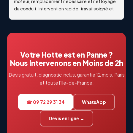
moteur, remplacement nécessaire et nettoyage 
du conduit. Intervention rapide, travail soigné et 
qualitatif. Échanges professionnels et réactifs du 
début à la fin. Je recommande vivement !
Votre Hotte est en Panne ?
Nous Intervenons en Moins de 2h
Devis gratuit, diagnostic inclus, garantie 12 mois. Paris
et toute l’Ile-de-France.
☎ 09 72 29 31 34
WhatsApp
Devis en ligne →