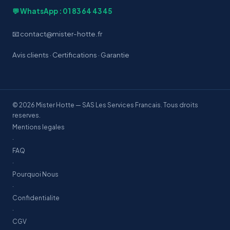
💬 WhatsApp : 01 83 64 43 45
📧 contact@mister-hotte.fr
Avis clients
·
Certifications
·
Garantie
© 2026 Mister Hotte — SAS Les Services Francais. Tous droits
reserves.
Mentions legales
·
FAQ
·
Pourquoi Nous
·
Confidentialite
·
CGV