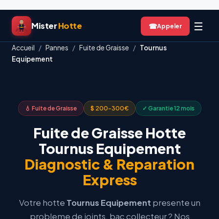
Aller
☰
Mister
Hotte
☎
au
contenu
Accueil
/
Pannes
/
Fuite de Graisse
/
Tournus
Equipement
💧 Fuite de Graisse
$ 200-300€
✓ Garantie 12 mois
Fuite de Graisse Hotte
Tournus Equipement
Diagnostic & Reparation
Express
Votre hotte
Tournus Equipement
presente un
probleme de joints, bac collecteur ? Nos