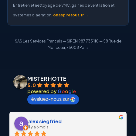
Entretien et nettoyage de VMC, gaines de ventilation et
systemes d’aeration.
onaspiretout.fr →
SAS Les Services Francais — SIREN 987 733 110 — 58 Rue de
Monceau, 75008 Paris
MISTER HOTTE
5.0
powered by
G
o
o
g
l
e
évaluez-nous sur
alex siegfried
il y a 6 mois