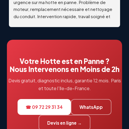
urgence sur ma hotte en panne. Problème de 
moteur, remplacement nécessaire et nettoyage 
du conduit. Intervention rapide, travail soigné et 
qualitatif. Échanges professionnels et réactifs du 
début à la fin. Je recommande vivement !
Votre Hotte est en Panne ?
Nous Intervenons en Moins de 2h
Devis gratuit, diagnostic inclus, garantie 12 mois. Paris
et toute l’Ile-de-France.
☎ 09 72 29 31 34
WhatsApp
Devis en ligne →