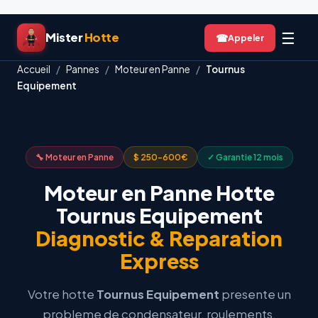
Aller
☰
Mister
Hotte
☎
au
contenu
Accueil
/
Pannes
/
Moteur en Panne
/
Tournus
Equipement
🔧 Moteur en Panne
$ 250-600€
✓ Garantie 12 mois
Moteur en Panne Hotte
Tournus Equipement
Diagnostic & Reparation
Express
Votre hotte
Tournus Equipement
presente un
probleme de condensateur, roulements,