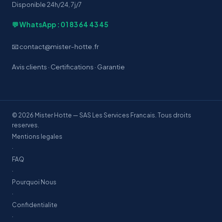
Disponible 24h/24, 7j/7
💬 WhatsApp : 01 83 64 43 45
📧 contact@mister-hotte.fr
Avis clients
·
Certifications
·
Garantie
© 2026 Mister Hotte — SAS Les Services Francais. Tous droits
reserves.
Mentions legales
·
FAQ
·
Pourquoi Nous
·
Confidentialite
·