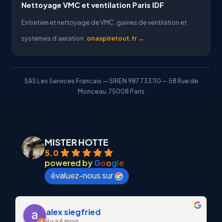
Nettoyage VMC et ventilation Paris IDF
Entretien et nettoyage de VMC, gaines de ventilation et
systemes d’aeration.
onaspiretout.fr →
SAS Les Services Francais — SIREN 987 733 110 — 58 Rue de
Monceau, 75008 Paris
MISTER HOTTE
5.0
powered by
G
o
o
g
l
e
évaluez-nous sur
alex siegfried
il y a 6 mois