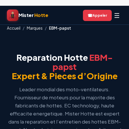
Aller
☰
Mister
Hotte
☎
au
contenu
Accueil
/
Marques
/
EBM-papst
Reparation Hotte
EBM-
papst
Expert & Pieces d’Origine
Leader mondial des moto-ventilateurs.
Fournisseur de moteurs pour la majorite des
fabricants de hottes. EC technology, haute
efficacite energetique. Mister Hotte est expert
dans la reparation et l’entretien des hottes EBM-