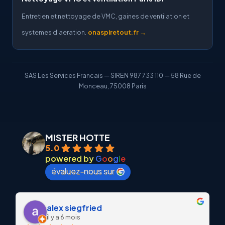
Entretien et nettoyage de VMC, gaines de ventilation et
systemes d’aeration.
onaspiretout.fr →
SAS Les Services Francais — SIREN 987 733 110 — 58 Rue de
Monceau, 75008 Paris
MISTER HOTTE
5.0
powered by
G
o
o
g
l
e
évaluez-nous sur
alex siegfried
il y a 6 mois