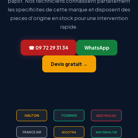
papst. Nos techniciens connaissent parfaitement
les specificites de cette marque et disposent des
pieces d’origine en stock pour une intervention
rapide.
☎ 09 72 29 31 34
WhatsApp
Devis gratuit →
HALTON
TOURNUS
ELECTROLUX
FRANCE AIR
NICOTRA
WINTERHALTER