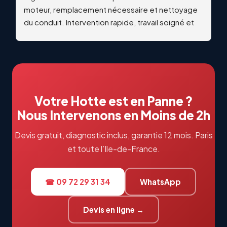
moteur, remplacement nécessaire et nettoyage 
du conduit. Intervention rapide, travail soigné et 
qualitatif. Échanges professionnels et réactifs du 
début à la fin. Je recommande vivement !
Votre Hotte est en Panne ?
Nous Intervenons en Moins de 2h
Devis gratuit, diagnostic inclus, garantie 12 mois. Paris
et toute l’Ile-de-France.
☎ 09 72 29 31 34
WhatsApp
Devis en ligne →