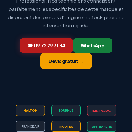
Professional. Nos techniciens connaissent
parfaitement les specificites de cette marque et
disposent des pieces d’origine en stock pour une
intervention rapide.
☎ 09 72 29 31 34
WhatsApp
Devis gratuit →
HALTON
TOURNUS
ELECTROLUX
FRANCE AIR
NICOTRA
WINTERHALTER