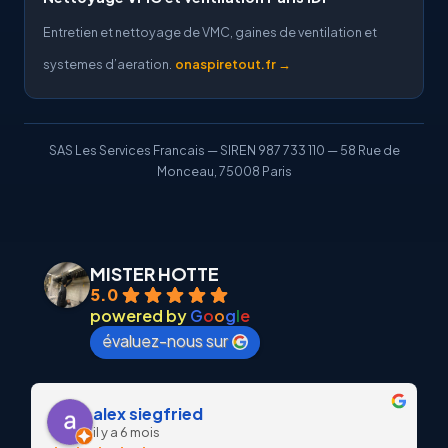
Entretien et nettoyage de VMC, gaines de ventilation et
systemes d’aeration.
onaspiretout.fr →
SAS Les Services Francais — SIREN 987 733 110 — 58 Rue de
Monceau, 75008 Paris
MISTER HOTTE
5.0
powered by
G
o
o
g
l
e
évaluez-nous sur
alex siegfried
il y a 6 mois