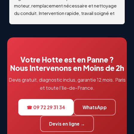
moteur, remplacement nécessaire et nettoyage 
du conduit. Intervention rapide, travail soigné et 
qualitatif. Échanges professionnels et réactifs du 
début à la fin. Je recommande vivement !
Votre Hotte est en Panne ?
Nous Intervenons en Moins de 2h
Devis gratuit, diagnostic inclus, garantie 12 mois. Paris
et toute l’Ile-de-France.
☎ 09 72 29 31 34
WhatsApp
Devis en ligne →