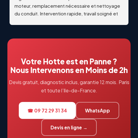
moteur, remplacement nécessaire et nettoyage 
du conduit. Intervention rapide, travail soigné et 
qualitatif. Échanges professionnels et réactifs du 
début à la fin. Je recommande vivement !
Votre Hotte est en Panne ?
Nous Intervenons en Moins de 2h
Devis gratuit, diagnostic inclus, garantie 12 mois. Paris
et toute l’Ile-de-France.
☎ 09 72 29 31 34
WhatsApp
Devis en ligne →