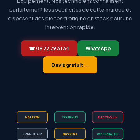
Equipement. Nos techniciens connaissent
parfaitement les specificites de cette marque et
disposent des pieces d’origine en stock pour une
intervention rapide.
☎ 09 72 29 31 34
WhatsApp
Devis gratuit →
HALTON
TOURNUS
ELECTROLUX
FRANCE AIR
NICOTRA
WINTERHALTER