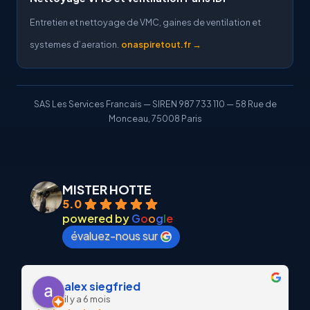
Entretien et nettoyage de VMC, gaines de ventilation et
systemes d’aeration.
onaspiretout.fr →
SAS Les Services Francais — SIREN 987 733 110 — 58 Rue de
Monceau, 75008 Paris
MISTER HOTTE
5.0
powered by
G
o
o
g
l
e
évaluez-nous sur
alex siegfried
il y a 6 mois