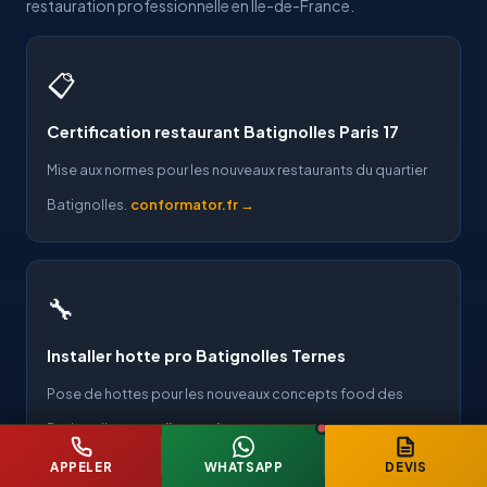
restauration professionnelle en Ile-de-France.
📋
Certification restaurant Batignolles Paris 17
Mise aux normes pour les nouveaux restaurants du quartier
Batignolles.
conformator.fr →
🔧
Installer hotte pro Batignolles Ternes
Pose de hottes pour les nouveaux concepts food des
Batignolles.
installation-hotte.com →
APPELER
WHATSAPP
DEVIS