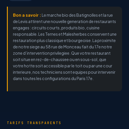
Bon a savoir :
Le marche bio des Batignolles et la rue
de Levis attirent une nouvelle generation de restaurants
engages : circuits courts, produits bio, cuisine
responsable. Les Ternes et Malesherbes conservent une
restauration plus classique et bourgeoise. La proximite
de notre siege au 58 rue de Monceau fait du 17e notre
zone d’intervention privilegiee. Que votre restaurant
soit situe en rez-de-chaussee ou en sous-sol, que
votre hotte soit accessible par le toit ou par une cour
interieure, nos techniciens sont equipes pour intervenir
dans toutes les configurations du Paris 17e.
TARIFS TRANSPARENTS