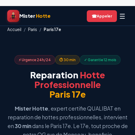
Aller
☰
Mister
Hotte
☎
au
contenu
Accueil
/
Paris
/
Paris 17e
⚡ Urgence 24h/24
⏱ 30 min
✓ Garantie 12 mois
Reparation
Hotte
Professionnelle
Paris 17e
Mister Hotte
, expert certifie QUALIBAT en
reparation de hottes professionnelles, intervient
en
30 min
dans le Paris 17e. Le 17e, tout proche de
notre QG rue de Monceau, beneficie