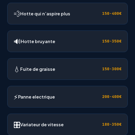
💨
Hotte qui n’aspire plus
150-400€
🔊
Hotte bruyante
150-350€
💧
Fuite de graisse
150-300€
⚡
Panne electrique
200-400€
🎛
Variateur de vitesse
180-350€