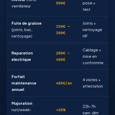
500€
pose +
ventilateur
test
Fuite de graisse
Joints +
150€ —
(joints, bac,
nettoyage
300€
nettoyage)
HP
Cablage +
Reparation
200€ —
mise en
electrique
400€
conformite
Forfait
4 visites +
maintenance
480€/an
attestation
annuel
Majoration
22h-7h,
nuit/week-
+20%
sam, dim