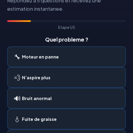
Repondez a 5 questions et recevez une
sous contrat reduisent leurs pannes imprevues de
70%.
estimation instantanee.
Etape 1/5
Quel probleme ?
🔧
Moteur en panne
💨
N’aspire plus
🔊
Bruit anormal
💧
Fuite de graisse