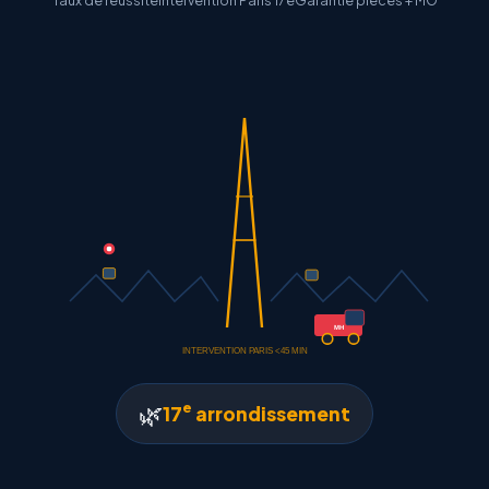
Taux de reussite
Intervention Paris 17e
Garantie pieces + MO
MH
INTERVENTION PARIS <45 MIN
e
🌿
17
arrondissement