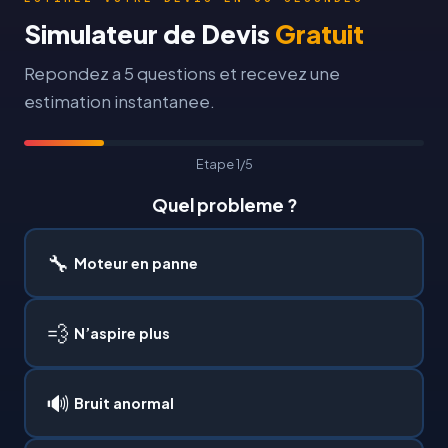
electrique, mesure du debit d’air, et delivrance de
inspections sanitaires.
Simulateur de Devis
Gratuit
l’attestation de conformite HACCP. Nos clients
Repondez a 5 questions et recevez une
sous contrat reduisent leurs pannes imprevues de
70%.
estimation instantanee.
Etape 1/5
Quel probleme ?
🔧
Moteur en panne
💨
N’aspire plus
🔊
Bruit anormal