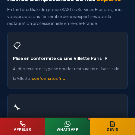
En tant que filiale du groupe SAS Les Services Francais, nous
vous proposons l’ensemble de nos expertises pour la
restauration professionnelle en Ile-de-France.
📋
Mise en conformite cuisine Villette Paris 19
Audit securite et hygiene pour les restaurants du bassin de
la Villette.
conformator.fr →
🔧
Poser hotte cuisine pro Villette 19e
APPELER
WHATSAPP
DEVIS
Installation de hottes pour les restaurants du bassin de la