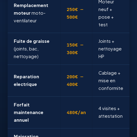
Moteur
Remplacement
250€ —
neuf +
moteur
moto-
500€
pose +
ventilateur
test
Fuite de graisse
Joints +
150€ —
(joints, bac,
nettoyage
300€
nettoyage)
HP
Cablage +
Reparation
200€ —
mise en
electrique
400€
conformite
Forfait
4 visites +
maintenance
480€/an
attestation
annuel
Majoration