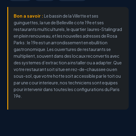
Bon a savoir :
Le bassin de la Villette et ses
guinguettes, la rue de Belleville cote 19e et ses
restaurants multiculturels, le quartier Jaures-Stalingrad
en plein renouveau, et les nouvelles adresses de Rosa
Parks : le 19e est un arrondissement en ebullition
gastronomique. Les ouvertures de restaurants se
multiplient, souvent dans des locaux reconvertis avec
des systemes d’extraction a installer ou a adapter. Que
votre restaurant soit situe en rez-de-chaussee ou en
sous-sol, que votre hotte soit accessible par le toit ou
par une cour interieure, nos techniciens sont equipes
pour intervenir dans toutes les configurations du Paris
19e.