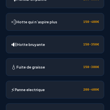
💨
Hotte qui n’aspire plus
150-400€
🔊
Hotte bruyante
150-350€
💧
Fuite de graisse
150-300€
⚡
Panne electrique
200-400€