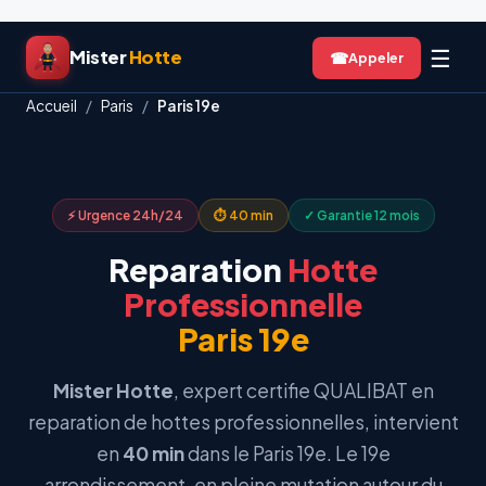
Aller
☰
Mister
Hotte
☎
au
contenu
Accueil
/
Paris
/
Paris 19e
⚡ Urgence 24h/24
⏱ 40 min
✓ Garantie 12 mois
Reparation
Hotte
Professionnelle
Paris 19e
Mister Hotte
, expert certifie QUALIBAT en
reparation de hottes professionnelles, intervient
en
40 min
dans le Paris 19e. Le 19e
arrondissement, en pleine mutation autour du