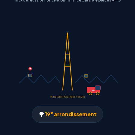
Taux de reussite
Intervention Paris 19e
Garantie pieces + MO
MH
INTERVENTION PARIS <45 MIN
e
🌳
19
arrondissement